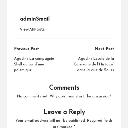
adminSmail
View All Posts
Post
Previous Post
Next Post
navigation
Agadir : La compagnie
Agadir : Escale de la
Shell au cur d’une
”Caravane de l’Histoire”
polémique
dans la ville de Souss
Comments
No comments yet. Why don’t you start the discussion?
Leave a Reply
Your email address will not be published.
Required fields
are marked
*