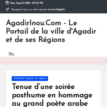
Mon, Aug 10, 2026
-
8:17:45 PM
Rejoignez nous sur notre groupe facebook
Agadir
Skip
to
AgadirInou.Com - Le
content
Toute
l'actualité
Portail de la ville d'Agadir
de
la
et de ses Régions
ville
d'Agadir
en
un
Clic!
Posted
Actualité Agadir et région
in
Tenue d’une soirée
posthume en hommage
au grand poète arabe