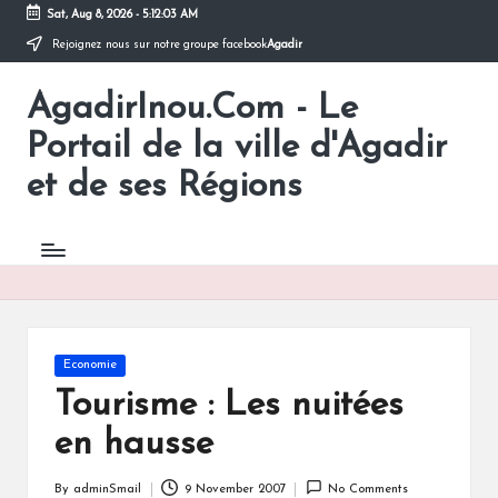
Sat, Aug 8, 2026
-
5:12:04 AM
Rejoignez nous sur notre groupe facebook
Agadir
Skip
to
AgadirInou.Com - Le
content
Toute
l'actualité
Portail de la ville d'Agadir
de
la
et de ses Régions
ville
d'Agadir
en
un
Clic!
Posted
Economie
in
Tourisme : Les nuitées
en hausse
By
adminSmail
9 November 2007
No Comments