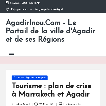
Fri, Aug 7, 2026
-
6:19:44 AM
Rejoignez nous sur notre groupe facebook
Agadir
Skip
to
AgadirInou.Com - Le
content
Toute
l'actualité
Portail de la ville d'Agadir
de
la
et de ses Régions
ville
d'Agadir
en
un
Clic!
Posted
Actualité Agadir et région
in
Tourisme : plan de crise
à Marrakech et Agadir
By
adminSmail
24 May 2011
No Comments