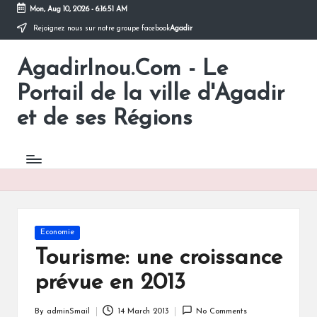
Mon, Aug 10, 2026
-
6:16:51 AM
Rejoignez nous sur notre groupe facebook
Agadir
Skip
to
AgadirInou.Com - Le
content
Toute
l'actualité
Portail de la ville d'Agadir
de
la
et de ses Régions
ville
d'Agadir
en
un
Clic!
Posted
Economie
in
Tourisme: une croissance
prévue en 2013
By
adminSmail
14 March 2013
No Comments