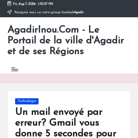
Fri, Aug 7, 2026
-
1:30:37 PM
Rejoignez nous sur notre groupe facebook
Agadir
Skip
to
AgadirInou.Com - Le
content
Toute
l'actualité
Portail de la ville d'Agadir
de
la
et de ses Régions
ville
d'Agadir
en
un
Clic!
Posted
Technologie
in
Un mail envoyé par
erreur? Gmail vous
donne 5 secondes pour