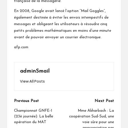
française de la messagerie.
En 2008, Google avait lancé l’option “Mail Goggles”,
également destinée à éviter les envois intempestifs de
messages et obligeant les utilisateurs à résoudre cinq
petits problèmes mathématiques en moins d’une minute
avant de pouvoir envoyer un courrier électronique.
afp.com
adminSmail
View All Posts
Post
Previous Post
Next Post
navigation
Championnat GNFE-1
Mme Akharbach : La
(23è journée): La belle
coopération Sud-Sud, une
opération du MAT
voie sûre pour une
appropriation par