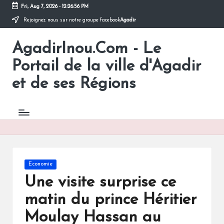
Fri, Aug 7, 2026
-
12:26:56 PM
Rejoignez nous sur notre groupe facebook
Agadir
Skip
to
AgadirInou.Com - Le
content
Toute
l'actualité
Portail de la ville d'Agadir
de
la
et de ses Régions
ville
d'Agadir
en
un
Clic!
Posted
Economie
in
Une visite surprise ce
matin du prince Héritier
Moulay Hassan au