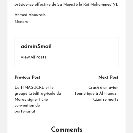
présidence effective de Sa Majesté le Roi Mohammed VI.
Ahmed Aboutaib
Menara
adminSmail
View All Posts
Post
Previous Post
Next Post
navigation
La FIMASUCRE et le
Crash d’un avion
groupe Crédit agricole du
touristique à Al Haouz :
Maroc signent une
Quatre morts
convention de
partenariat
Comments