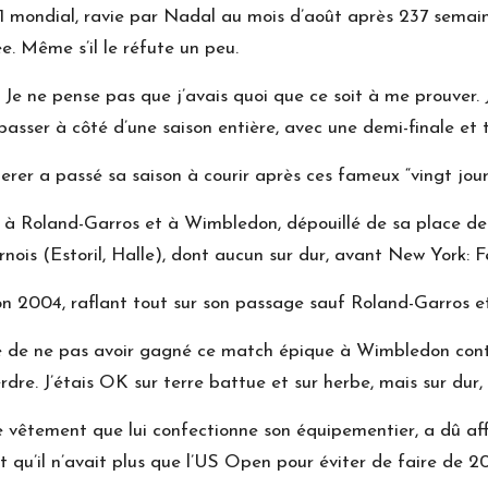
1 mondial, ravie par Nadal au mois d’août après 237 semai
ée. Même s’il le réfute un peu.
 Je ne pense pas que j’avais quoi que ce soit à me prouver. J
de passer à côté d’une saison entière, avec une demi-finale et
rer a passé sa saison à courir après ces fameux “vingt jou
x à Roland-Garros et à Wimbledon, dépouillé de sa place d
rnois (Estoril, Halle), dont aucun sur dur, avant New York: 
on 2004, raflant tout sur son passage sauf Roland-Garros e
 triste de ne pas avoir gagné ce match épique à Wimbledon con
re. J’étais OK sur terre battue et sur herbe, mais sur dur,
 vêtement que lui confectionne son équipementier, a dû aff
qu’il n’avait plus que l’US Open pour éviter de faire de 200