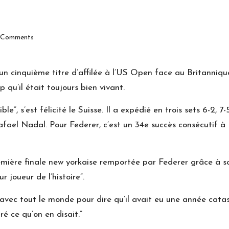
Comments
n cinquième titre d’affilée à l’US Open face au Britanniqu
u’il était toujours bien vivant.
e”, s’est félicité le Suisse. Il a expédié en trois sets 6-2, 
fael Nadal. Pour Federer, c’est un 34e succès consécutif à N
remière finale new yorkaise remportée par Federer grâce à s
 joueur de l’histoire”.
d avec tout le monde pour dire qu’il avait eu une année catast
é ce qu’on en disait.”