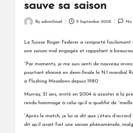
sauve sa saison
By
adminSmail
9 September 2008
No 
Posted
by
Le Suisse Roger Federer a remporté facilement u
une saison mal engagée et rappelant à beaucoup q
“Par moments, je me suis senti de nouveau invincibl
pourtant éliminé en demi-finale le N.1 mondial Ra
à Flushing Meadows depuis 1980.
Murray, 21 ans, invité en 2004 à assister à la p
rendu hommage à celui qu’il a qualifié de “meilleur
“Après le match, je lui ai dit que j’étais d’accor
dit qu’il avait fait une saison phénoménale, malgr