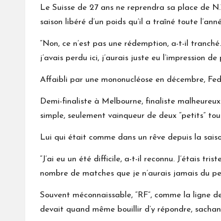
Le Suisse de 27 ans ne reprendra sa place de N.
saison libéré d’un poids qu’il a traîné toute l’ann
“Non, ce n’est pas une rédemption, a-t-il tranché.
j’avais perdu ici, j’aurais juste eu l’impression 
Affaibli par une mononucléose en décembre, Fede
Demi-finaliste à Melbourne, finaliste malheureu
simple, seulement vainqueur de deux “petits” tou
Lui qui était comme dans un rêve depuis la sais
“J’ai eu un été difficile, a-t-il reconnu. J’étais
nombre de matches que je n’aurais jamais du perd
Souvent méconnaissable, “RF”, comme la ligne de
devait quand même bouillir d’y répondre, sachant 