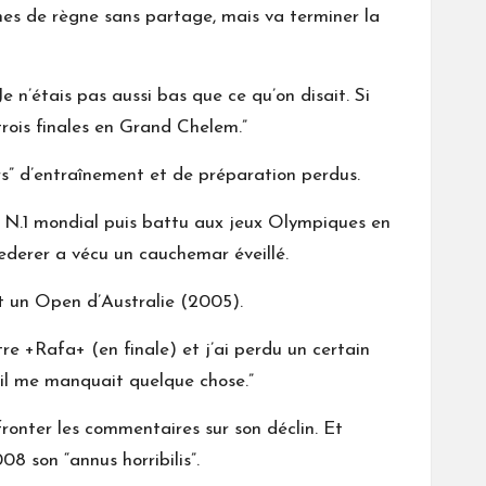
nes de règne sans partage, mais va terminer la
e n’étais pas aussi bas que ce qu’on disait. Si
 trois finales en Grand Chelem.”
rs” d’entraînement et de préparation perdus.
e N.1 mondial puis battu aux jeux Olympiques en
Federer a vécu un cauchemar éveillé.
t un Open d’Australie (2005).
tre +Rafa+ (en finale) et j’ai perdu un certain
 il me manquait quelque chose.”
ronter les commentaires sur son déclin. Et
8 son “annus horribilis”.